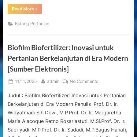
“Galeri
Read More
»
Tumbuhan
Berkayu
di
Bidang Pertanian
Lingkungan
Kampus
Universitas
Sebelas
Maret:
Biofilm Biofertilizer: Inovasi untuk
Edible
Fruits”
Pertanian Berkelanjutan di Era Modern
[Sumber Elektronis]
Posted
By
on
11/11/2025
admin
No Comments
on
Biofilm
Judul : Biofilm Biofertilizer: Inovasi untuk Pertanian
Biofertilizer:
Inovasi
Berkelanjutan di Era Modern Penulis :Prof. Dr. Ir.
untuk
Widyatmani Sih Dewi, M.P.Prof. Dr. Ir. Margaretha
Pertanian
Maria Alacoque Retno Rosariastuti, M.Si.Prof. Dr. Ir.
Berkelanjutan
Supriyadi, M.P.Prof. Dr. Ir. Sudadi, M.P.Bagus Hanafi,
di