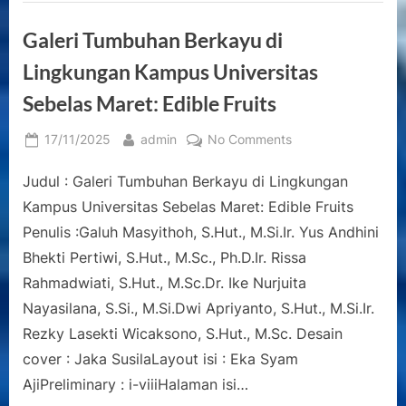
Galeri Tumbuhan Berkayu di
Lingkungan Kampus Universitas
Sebelas Maret: Edible Fruits
Posted
By
on
17/11/2025
admin
No Comments
on
Galeri
Judul : Galeri Tumbuhan Berkayu di Lingkungan
Tumbuhan
Berkayu
Kampus Universitas Sebelas Maret: Edible Fruits
di
Penulis :Galuh Masyithoh, S.Hut., M.Si.Ir. Yus Andhini
Lingkungan
Bhekti Pertiwi, S.Hut., M.Sc., Ph.D.Ir. Rissa
Kampus
Rahmadwiati, S.Hut., M.Sc.Dr. Ike Nurjuita
Universitas
Sebelas
Nayasilana, S.Si., M.Si.Dwi Apriyanto, S.Hut., M.Si.Ir.
Maret:
Rezky Lasekti Wicaksono, S.Hut., M.Sc. Desain
Edible
cover : Jaka SusilaLayout isi : Eka Syam
Fruits
AjiPreliminary : i-viiiHalaman isi…