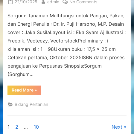
Posted
By
on
22/10/2025
admin
No Comments
on
Sorgum:
Sorgum: Tanaman Multifungsi untuk Pangan, Pakan,
Tanaman
Multifungsi
dan Energi Penulis : Dr. Ir. Puji Harsono, M.P. Desain
untuk
cover : Jaka SusilaLayout isi : Eka Syam AjiIlustrasi :
Pangan,
Freepik, Vecteezy, VectorstockPreliminary : i –
Pakan,
xHalaman isi : 1 – 98Ukuran buku : 17,5 x 25 cm
dan
Energi
Cetakan pertama, Oktober 2025ISBN dalam proses
pengajuan ke Perpusnas Sinopsis:Sorgum
(Sorghum…
“Sorgum:
Read More
»
Tanaman
Multifungsi
untuk
Bidang Pertanian
Pangan,
Pakan,
dan
Energi”
Posts
1
2
…
10
Next