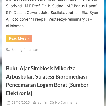
Berkelanjutan
Supriyadi, M.P.Prof. Dr. Ir. Sudadi, M.P.Bagus Hanafi,
di
Era
S.P. Desain Cover : Jaka SusilaLayout isi : Eka Syam
Modern
AjiFoto cover : Freepik, VecteezyPreliminary : i –
xHalaman…
“Biofilm
Read More
»
Biofertilizer:
Inovasi
untuk
Bidang Pertanian
Pertanian
Berkelanjutan
di
Era
Modern”
Buku Ajar Simbiosis Mikoriza
Arbuskular: Strategi Bioremediasi
Pencemaran Logam Berat [Sumber
Elektronis]
Posted
By
on
29/10/2025
admin
No Comments