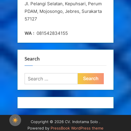
Jl. Pelangi Selatan, Kepuhsari, Perum
PDAM, Mojosongo, Jebres, Surakarta
57127
WA :
081542834155
Search
Search
for:
Copyright © 2026 CV. Indotama Solo .
Powered by
PressBook WordPress theme