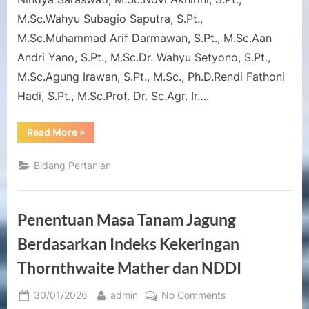
Fungsional
M.Sc.Wahyu Subagio Saputra, S.Pt.,
untuk
Itik
M.Sc.Muhammad Arif Darmawan, S.Pt., M.Sc.Aan
Pedaging
Andri Yano, S.Pt., M.Sc.Dr. Wahyu Setyono, S.Pt.,
M.Sc.Agung Irawan, S.Pt., M.Sc., Ph.D.Rendi Fathoni
Hadi, S.Pt., M.Sc.Prof. Dr. Sc.Agr. Ir….
“Infusa
Read More
»
Bawang
Putih
sebagai
Bidang Pertanian
Aditif
Fungsional
untuk
Itik
Pedaging”
Penentuan Masa Tanam Jagung
Berdasarkan Indeks Kekeringan
Thornthwaite Mather dan NDDI
Posted
By
on
30/01/2026
admin
No Comments