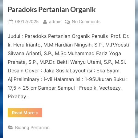
Paradoks Pertanian Organik
Posted
By
on
08/12/2025
admin
No Comments
on
Paradoks
Judul : Paradoks Pertanian Organik Penulis :Prof. Dr.
Pertanian
Organik
Ir. Heru Irianto, M.M.Hardian Ningsih, S.P., M.P.Yoesti
Silvana Arianti, S.P., M.Sc.Muhammad Fariz Yoga
Pranata, S.P., M.P.Dr. Bekti Wahyu Utami, S.P., M.Si.
Desain Cover : Jaka SusilaLayout isi : Eka Syam
AjiPreliminary : i-viiiHalaman Isi : 1-95Ukuran Buku :
17,5 x 25 cmGambar Sampul : Freepik, Vecteezy,
Pixabay…
“Paradoks
Read More
»
Pertanian
Organik”
Bidang Pertanian