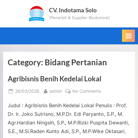
Skip
CV. Indotama Solo
to
(Penerbit & Supplier Bookstore)
content
Category:
Bidang Pertanian
Agribisnis Benih Kedelai Lokal
Posted
By
on
28/03/2026
admin
No Comments
on
Agribisnis
Judul : Agribisnis Benih Kedelai Lokal Penulis : Prof.
Benih
Kedelai
Dr. Ir. Joko Sutrisno, M.P.Dr. Edi Paryanto, S.P., M.
Lokal
Agr.Hardian Ningsih, S.P., M.P.Rizki Puspita Dewanti,
S.E., M.Si.Raden Kunto Adi, S.P., M.P.Wike Oktasari,