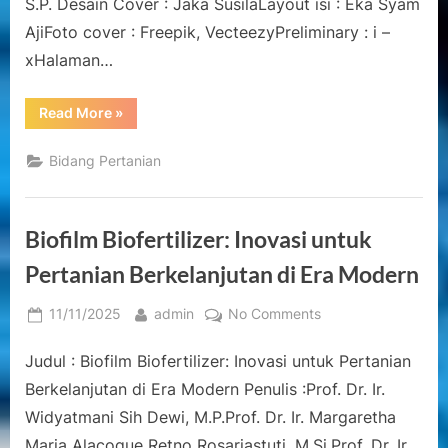
Era
S.P. Desain Cover : Jaka SusilaLayout isi : Eka Syam
Modern
AjiFoto cover : Freepik, VecteezyPreliminary : i –
[Sumber
xHalaman…
Elektronis]
“Biofilm
Read More
»
Biofertilizer:
Inovasi
untuk
Bidang Pertanian
Pertanian
Berkelanjutan
di
Era
Modern
Biofilm Biofertilizer: Inovasi untuk
[Sumber
Elektronis]”
Pertanian Berkelanjutan di Era Modern
Posted
By
on
11/11/2025
admin
No Comments
on
Biofilm
Judul : Biofilm Biofertilizer: Inovasi untuk Pertanian
Biofertilizer:
Inovasi
Berkelanjutan di Era Modern Penulis :Prof. Dr. Ir.
untuk
Widyatmani Sih Dewi, M.P.Prof. Dr. Ir. Margaretha
Pertanian
Maria Alacoque Retno Rosariastuti, M.Si.Prof. Dr. Ir.