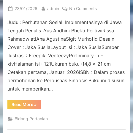
Posted
By
on
23/01/2026
admin
No Comments
on
Perhutanan
Judul: Perhutanan Sosial: Implementasinya di Jawa
Sosial:
Implementasinya
Tengah Penulis :Yus Andhini Bhekti PertiwiRissa
di
RahmadwiatiAna AgustinaSigit Murhofiq Desain
Jawa
Cover : Jaka SusilaLayout isi : Jaka SusilaSumber
Tengah
Ilustrasi : Freepik, VecteezyPreliminary : i –
xivHalaman isi : 121Ukuran buku :14,8 x 21 cm
Cetakan pertama, Januari 2026ISBN : Dalam proses
permohonan ke Perpusnas Sinopsis:Buku ini disusun
untuk memberikan…
“Perhutanan
Read More
»
Sosial:
Implementasinya
di
Bidang Pertanian
Jawa
Tengah”