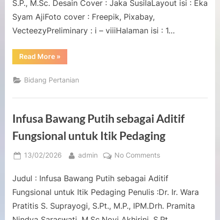
S.P., M.Sc. Desain Cover : Jaka SusilaLayout isi : Eka
Syam AjiFoto cover : Freepik, Pixabay,
VecteezyPreliminary : i – viiiHalaman isi : 1…
“Agribisnis
Read More
»
Benih
Kedelai
Lokal”
Bidang Pertanian
Infusa Bawang Putih sebagai Aditif
Fungsional untuk Itik Pedaging
Posted
By
on
13/02/2026
admin
No Comments
on
Infusa
Judul : Infusa Bawang Putih sebagai Aditif
Bawang
Putih
Fungsional untuk Itik Pedaging Penulis :Dr. Ir. Wara
sebagai
Pratitis S. Suprayogi, S.Pt., M.P., IPM.Drh. Pramita
Aditif
Nindya Saraswati, M.Sc.Novi Akhirini, S.Pt.,