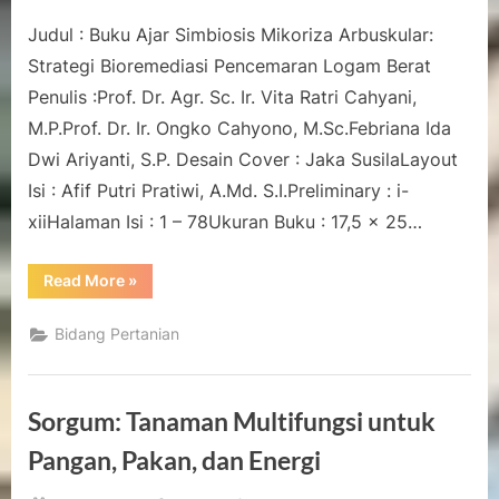
on
Buku
Judul : Buku Ajar Simbiosis Mikoriza Arbuskular:
Ajar
Simbiosis
Strategi Bioremediasi Pencemaran Logam Berat
Mikoriza
Penulis :Prof. Dr. Agr. Sc. Ir. Vita Ratri Cahyani,
Arbuskular:
M.P.Prof. Dr. Ir. Ongko Cahyono, M.Sc.Febriana Ida
Strategi
Dwi Ariyanti, S.P. Desain Cover : Jaka SusilaLayout
Bioremediasi
Pencemaran
Isi : Afif Putri Pratiwi, A.Md. S.I.Preliminary : i-
Logam
xiiHalaman Isi : 1 – 78Ukuran Buku : 17,5 x 25…
Berat
[Sumber
“Buku
Read More
»
Elektronis]
Ajar
Simbiosis
Mikoriza
Bidang Pertanian
Arbuskular:
Strategi
Bioremediasi
Pencemaran
Logam
Sorgum: Tanaman Multifungsi untuk
Berat
[Sumber
Elektronis]”
Pangan, Pakan, dan Energi