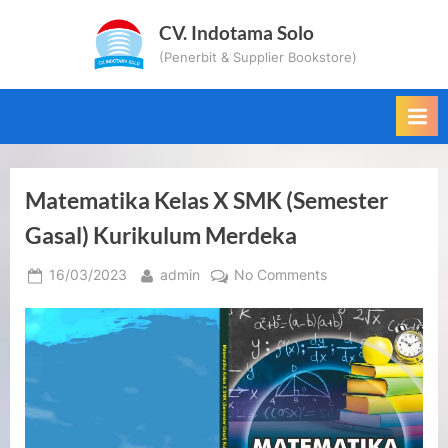
Skip
CV. Indotama Solo
to
(Penerbit & Supplier Bookstore)
content
Matematika Kelas X SMK (Semester
Gasal) Kurikulum Merdeka
Posted
By
on
16/03/2023
admin
No Comments
on
Matematika
Kelas
X
SMK
(Semester
Gasal)
Kurikulum