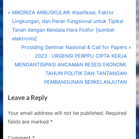
Post
P
MIKORIZA ARBUSKULAR: Klasifikasi, Faktor
r
Lingkungan, dan Peran Fungsional untuk Tipikal
navigation
e
Tanah dengan Kendala Hara Fosfor [sumber
v
elektronis]
i
N
Prosiding Seminar Nasional & Call for Papers
o
e
2023 : URGENSI PERPPU CIPTA KERJA
u
x
MENGANTISIPASI ANCAMAN RESESI EKONOMI,
s
t
TAHUN POLITIK DAN TANTANGAN
P
P
PEMBANGUNAN BERKELANJUTAN
o
o
Leave a Reply
s
s
t
t
Your email address will not be published.
Required
:
:
fields are marked
*
Comment
*