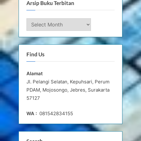
Arsip Buku Terbitan
Arsip
Buku
Terbitan
Find Us
Alamat
Jl. Pelangi Selatan, Kepuhsari, Perum
PDAM, Mojosongo, Jebres, Surakarta
57127
WA :
081542834155