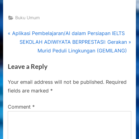
Buku Umum
Post
P
Aplikasi Pembelajaran/AI dalam Persiapan IELTS
r
N
SEKOLAH ADIWIYATA BERPRESTASI: Gerakan
navigation
e
e
Murid Peduli Lingkungan (GEMILANG)
v
x
Leave a Reply
i
t
o
P
Your email address will not be published.
Required
u
o
fields are marked
*
s
s
P
t
Comment
*
o
:
s
t
: