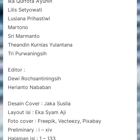
Ika Qurrota A’yunin
Lilis Setyowati
Lusiana Prihastiwi
Martono
Sri Marmanto
Theandin Kurnias Yulantana
Tri Purwaningsih
Editor :
Dewi Rochsantiningsih
Herianto Nababan
Desain Cover : Jaka Susila
Layout isi : Eka Syam Aji
Foto cover : Freepik, Vecteezy, Pixabay
Preliminary : i – xiv
Halaman isi : 1 – 133