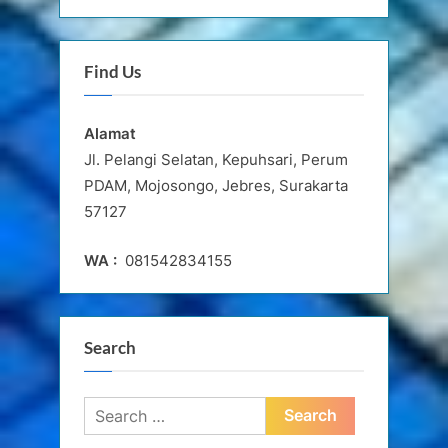
Terbitan
Find Us
Alamat
Jl. Pelangi Selatan, Kepuhsari, Perum
PDAM, Mojosongo, Jebres, Surakarta
57127
WA :
081542834155
Search
Search
for: