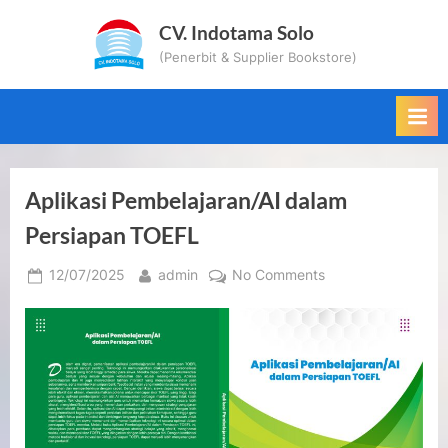
Skip
CV. Indotama Solo
to
(Penerbit & Supplier Bookstore)
content
Aplikasi Pembelajaran/AI dalam
Persiapan TOEFL
Posted
By
on
12/07/2025
admin
No Comments
on
Aplikasi
Pembelajaran/AI
dalam
Persiapan
TOEFL