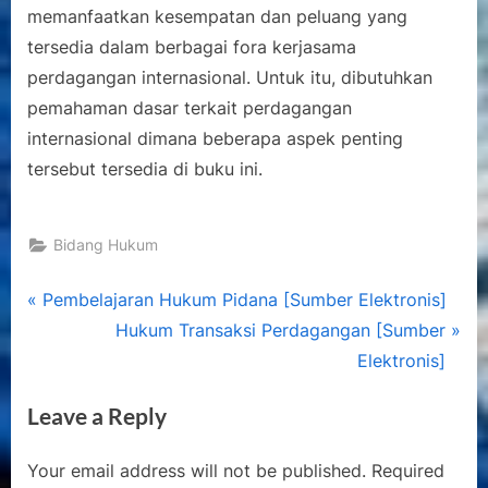
memanfaatkan kesempatan dan peluang yang
tersedia dalam berbagai fora kerjasama
perdagangan internasional. Untuk itu, dibutuhkan
pemahaman dasar terkait perdagangan
internasional dimana beberapa aspek penting
tersebut tersedia di buku ini.
Bidang Hukum
Post
P
Pembelajaran Hukum Pidana [Sumber Elektronis]
r
N
Hukum Transaksi Perdagangan [Sumber
navigation
e
e
Elektronis]
v
x
Leave a Reply
i
t
o
P
Your email address will not be published.
Required
u
o