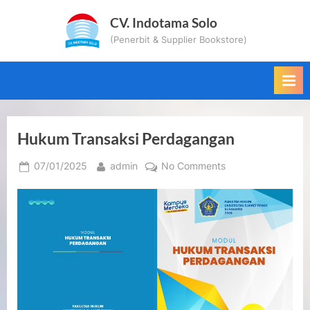
Skip
CV. Indotama Solo
to
(Penerbit & Supplier Bookstore)
content
Hukum Transaksi Perdagangan
Posted
By
on
07/01/2025
admin
No Comments
on
Hukum
Transaksi
Perdagangan