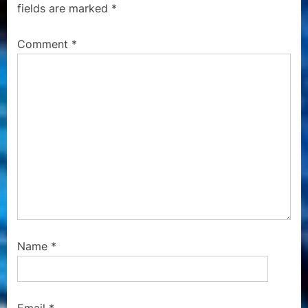
fields are marked
*
s
s
P
t
Comment
*
o
:
s
t
:
Name
*
Email
*