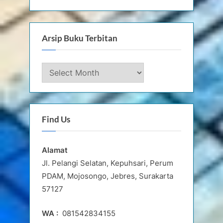
Arsip Buku Terbitan
Arsip
Buku
Terbitan
Find Us
Alamat
Jl. Pelangi Selatan, Kepuhsari, Perum
PDAM, Mojosongo, Jebres, Surakarta
57127
WA :
081542834155