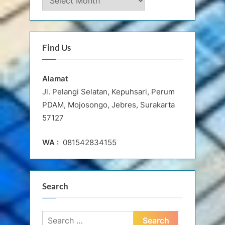
Buku
Terbitan
Find Us
Alamat
Jl. Pelangi Selatan, Kepuhsari, Perum
PDAM, Mojosongo, Jebres, Surakarta
57127
WA :
081542834155
Search
Search