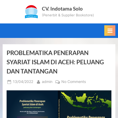
Skip
CV. Indotama Solo
to
(Penerbit & Supplier Bookstore)
content
PROBLEMATIKA PENERAPAN
SYARIAT ISLAM DI ACEH: PELUANG
DAN TANTANGAN
Posted
By
on
13/04/2022
admin
No Comments
on
PROBLEMATIKA
PENERAPAN
SYARIAT
ISLAM
DI
ACEH: