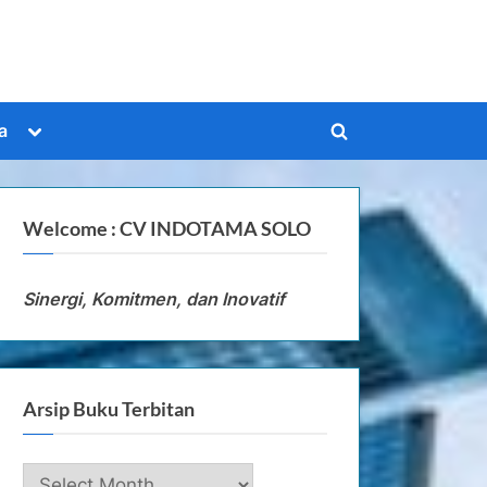
Toggle
a
Toggle
sub-
menu
search
form
Welcome : CV INDOTAMA SOLO
Sinergi, Komitmen, dan Inovatif
Arsip Buku Terbitan
Arsip