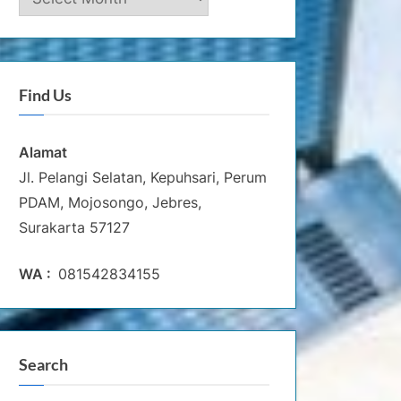
Buku
Terbitan
Find Us
Alamat
Jl. Pelangi Selatan, Kepuhsari, Perum
PDAM, Mojosongo, Jebres,
Surakarta 57127
WA :
081542834155
Search