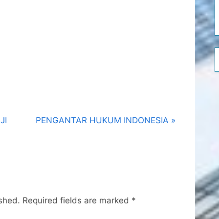
N
JI
PENGANTAR HUKUM INDONESIA
e
x
t
P
o
ished.
Required fields are marked
*
s
t