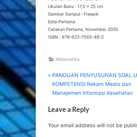
Ukuran Buku : 17,5 x 25 cm
Gambar Sampul : Freepik
Edisi Pertama
Cetakan Pertama, November 2020
ISBN : 978-623-7565-48-2
Matematika
Post
P
PANDUAN PENYUSUNAN SOAL U
r
KOMPETENSI Rekam Medis dan
navigation
e
Manajemen Informasi Kesehatan
v
Leave a Reply
i
o
Your email address will not be publ
u
s