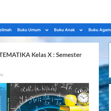
Toggle
Toggle
slimah
Buku Umum
Buku Anak
Buku Agam
sub-
sub-
menu
menu
ATIKA Kelas X : Semester
on
ts
BUKU
PENDAMPING
MATEMATIKA
Kelas
X