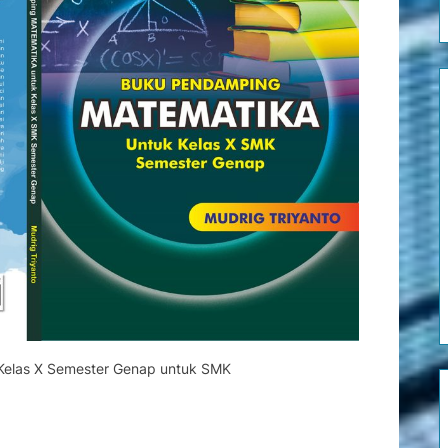
:
Semester
Genap
untuk
SMK
elas X Semester Genap untuk SMK