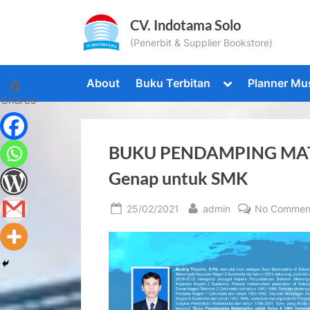
Skip
CV. Indotama Solo
to
(Penerbit & Supplier Bookstore)
content
Toggle
About
Buku Terbitan
Planner Mu
0
sub-
Shares
menu
BUKU PENDAMPING MATEM
Genap untuk SMK
Posted
By
25/02/2021
admin
No Commen
on