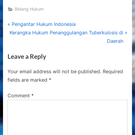
Bidang Hukum
Post
P
Pengantar Hukum Indonesia
N
r
Kerangka Hukum Penanggulangan Tuberkulosis di
navigation
e
e
Daerah
x
v
Leave a Reply
t
i
P
o
Your email address will not be published.
Required
o
u
fields are marked
*
s
s
t
P
Comment
*
:
o
s
t
: