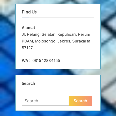
Find Us
Alamat
Jl. Pelangi Selatan, Kepuhsari, Perum
PDAM, Mojosongo, Jebres, Surakarta
57127
WA :
081542834155
Search
Search
for: