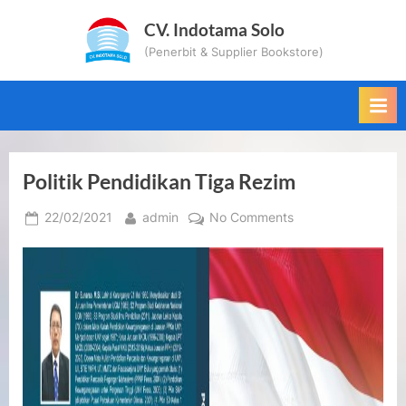
Skip
CV. Indotama Solo
to
(Penerbit & Supplier Bookstore)
content
Politik Pendidikan Tiga Rezim
Posted
By
on
22/02/2021
admin
No Comments
on
Politik
Pendidikan
Tiga
Rezim